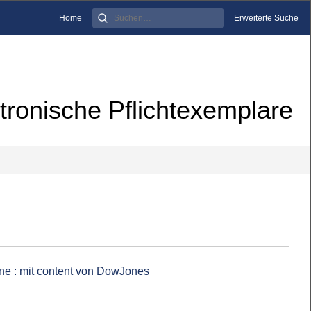
Home
Erweiterte Suche
tronische Pflichtexemplare
ine : mit content von DowJones