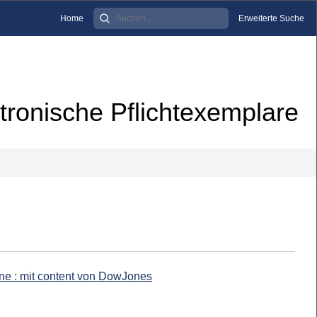
Home
Erweiterte Suche
tronische Pflichtexemplare
ine : mit content von DowJones