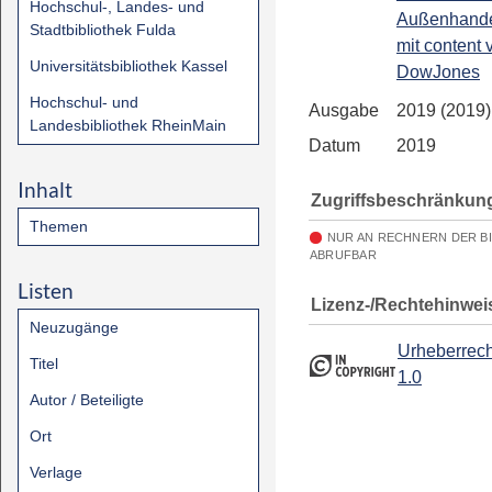
Hochschul-, Landes- und
Außenhandel
Stadtbibliothek Fulda
mit content 
Universitätsbibliothek Kassel
DowJones
Hochschul- und
Ausgabe
2019 (2019)
Landesbibliothek RheinMain
Datum
2019
Inhalt
Zugriffsbeschränkun
Themen
NUR AN RECHNERN DER B
ABRUFBAR
Listen
Lizenz-/Rechtehinwei
Neuzugänge
Urheberrech
Titel
1.0
Autor / Beteiligte
Ort
Verlage