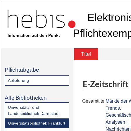
Elektron
Pflichtexem
Information auf den Punkt
Titel
Pflichtabgabe
Ablieferung
E-Zeitschrift
Alle Bibliotheken
Gesamttitel
Märkte der W
Universitäts- und
Trends,
Landesbibliothek Darmstadt
Geschäftsc
Analysen :
Universitätsbibliothek Frankfurt
Nachrichten 