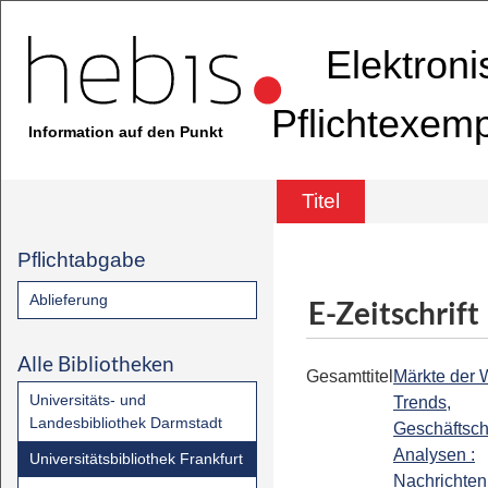
Elektron
Pflichtexem
Information auf den Punkt
Titel
Pflichtabgabe
Ablieferung
E-Zeitschrift
Alle Bibliotheken
Gesamttitel
Märkte der W
Universitäts- und
Trends,
Landesbibliothek Darmstadt
Geschäftsc
Analysen :
Universitätsbibliothek Frankfurt
Nachrichten 