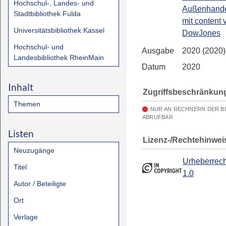
Hochschul-, Landes- und
Außenhandel
Stadtbibliothek Fulda
mit content 
Universitätsbibliothek Kassel
DowJones
Hochschul- und
Ausgabe
2020 (2020)
Landesbibliothek RheinMain
Datum
2020
Inhalt
Zugriffsbeschränkun
Themen
NUR AN RECHNERN DER B
ABRUFBAR
Listen
Lizenz-/Rechtehinwei
Neuzugänge
Urheberrech
Titel
1.0
Autor / Beteiligte
Ort
Verlage