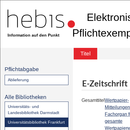
Elektron
Pflichtexem
Information auf den Punkt
Titel
Pflichtabgabe
Ablieferung
E-Zeitschrift
Alle Bibliotheken
Gesamttitel
Wertpapier-
Universitäts- und
Mitteilungen
Landesbibliothek Darmstadt
Fachorgan f
gesamte
Universitätsbibliothek Frankfurt
Wertpapier