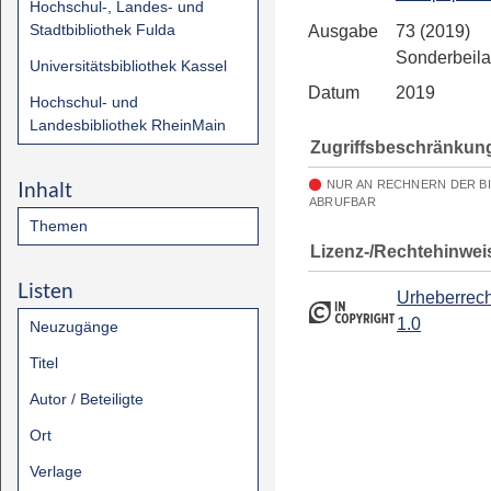
Hochschul-, Landes- und
Stadtbibliothek Fulda
Ausgabe
73 (2019)
Sonderbeila
Universitätsbibliothek Kassel
Datum
2019
Hochschul- und
Landesbibliothek RheinMain
Zugriffsbeschränkun
Inhalt
NUR AN RECHNERN DER B
ABRUFBAR
Themen
Lizenz-/Rechtehinwei
Listen
Urheberrech
1.0
Neuzugänge
Titel
Autor / Beteiligte
Ort
Verlage