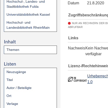
Hochschul-, Landes- und
Datum
21.8.2020
Stadtbibliothek Fulda
Universitätsbibliothek Kassel
Zugriffsbeschränkun
Hochschul- und
NUR AN RECHNERN DER B
Landesbibliothek RheinMain
ABRUFBAR
Links
Inhalt
Nachweis
Kein Nachwe
Themen
verfügbar
Listen
Lizenz-/Rechtehinwei
Neuzugänge
Urheberrech
Titel
1.0
Autor / Beteiligte
Ort
Verlage