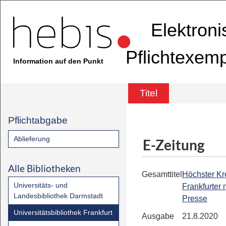
Elektron
Pflichtexem
Information auf den Punkt
Titel
Pflichtabgabe
Ablieferung
E-Zeitung
Alle Bibliotheken
Gesamttitel
Höchster Kre
Universitäts- und
Frankfurter
Landesbibliothek Darmstadt
Presse
Universitätsbibliothek Frankfurt
Ausgabe
21.8.2020