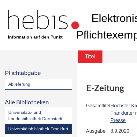
Elektron
Pflichtexem
Information auf den Punkt
Titel
Pflichtabgabe
Ablieferung
E-Zeitung
Alle Bibliotheken
Gesamttitel
Höchster Kre
Universitäts- und
Frankfurter
Landesbibliothek Darmstadt
Presse
Universitätsbibliothek Frankfurt
Ausgabe
8.9.2020