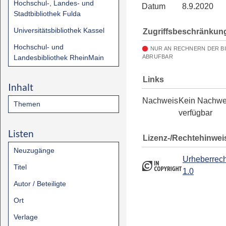
Hochschul-, Landes- und
Datum
8.9.2020
Stadtbibliothek Fulda
Universitätsbibliothek Kassel
Zugriffsbeschränkun
Hochschul- und
NUR AN RECHNERN DER B
Landesbibliothek RheinMain
ABRUFBAR
Links
Inhalt
Nachweis
Kein Nachwe
Themen
verfügbar
Listen
Lizenz-/Rechtehinwei
Neuzugänge
Urheberrech
Titel
1.0
Autor / Beteiligte
Ort
Verlage