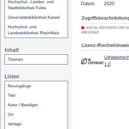
Hochschul-, Landes- und
Datum
2020
Stadtbibliothek Fulda
Universitätsbibliothek Kassel
Zugriffsbeschränkun
Hochschul- und
NUR AN RECHNERN DER B
Landesbibliothek RheinMain
ABRUFBAR
Lizenz-/Rechtehinwei
Inhalt
Urheberrech
Themen
1.0
Listen
Neuzugänge
Titel
Autor / Beteiligte
Ort
Verlage