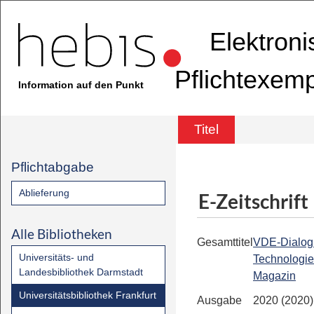
Elektron
Pflichtexem
Information auf den Punkt
Titel
Pflichtabgabe
Ablieferung
E-Zeitschrift
Alle Bibliotheken
Gesamttitel
VDE-Dialog 
Universitäts- und
Technologie
Landesbibliothek Darmstadt
Magazin
Universitätsbibliothek Frankfurt
Ausgabe
2020 (2020)