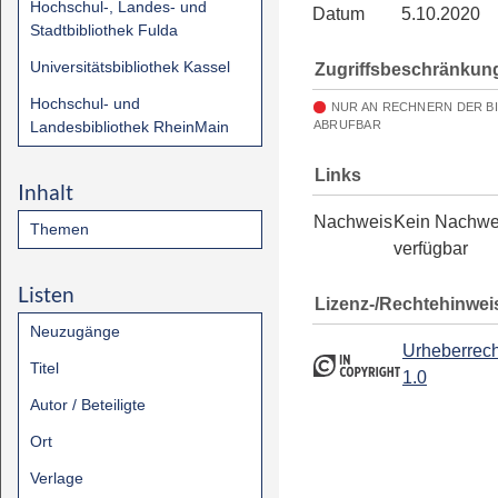
Hochschul-, Landes- und
Datum
5.10.2020
Stadtbibliothek Fulda
Universitätsbibliothek Kassel
Zugriffsbeschränkun
Hochschul- und
NUR AN RECHNERN DER B
Landesbibliothek RheinMain
ABRUFBAR
Links
Inhalt
Nachweis
Kein Nachwe
Themen
verfügbar
Listen
Lizenz-/Rechtehinwei
Neuzugänge
Urheberrech
Titel
1.0
Autor / Beteiligte
Ort
Verlage