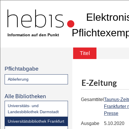
Elektron
Pflichtexem
Information auf den Punkt
Titel
Pflichtabgabe
Ablieferung
E-Zeitung
Alle Bibliotheken
Gesamttitel
Taunus-Zeit
Universitäts- und
Frankfurter
Landesbibliothek Darmstadt
Presse
Universitätsbibliothek Frankfurt
Ausgabe
5.10.2020