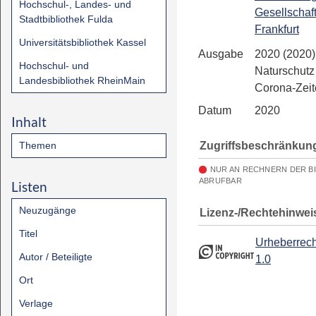
Hochschul-, Landes- und
Gesellschaf
Stadtbibliothek Fulda
Frankfurt
Universitätsbibliothek Kassel
Ausgabe
2020 (2020)
Hochschul- und
Naturschutz
Landesbibliothek RheinMain
Corona-Zei
Datum
2020
Inhalt
Zugriffsbeschränkun
Themen
NUR AN RECHNERN DER B
ABRUFBAR
Listen
Neuzugänge
Lizenz-/Rechtehinwei
Titel
Urheberrech
Autor / Beteiligte
1.0
Ort
Verlage