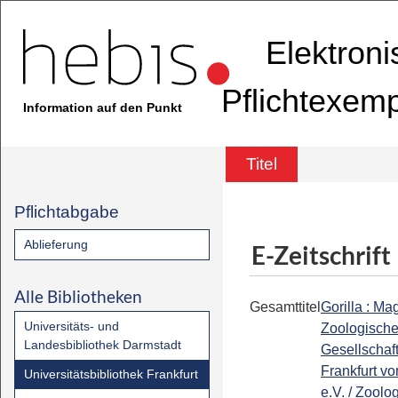
Elektron
Pflichtexem
Information auf den Punkt
Titel
Pflichtabgabe
Ablieferung
E-Zeitschrift
Alle Bibliotheken
Gesamttitel
Gorilla : Ma
Universitäts- und
Zoologisch
Landesbibliothek Darmstadt
Gesellschaf
Frankfurt v
Universitätsbibliothek Frankfurt
e.V. / Zoolo