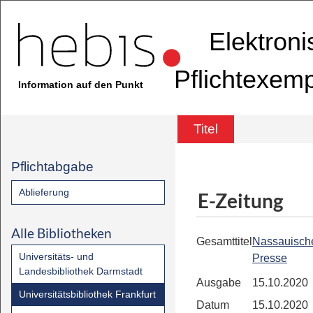
Elektron
Pflichtexem
Information auf den Punkt
Titel
Pflichtabgabe
Ablieferung
E-Zeitung
Alle Bibliotheken
Gesamttitel
Nassauisch
Universitäts- und
Presse
Landesbibliothek Darmstadt
Ausgabe
15.10.2020
Universitätsbibliothek Frankfurt
Datum
15.10.2020