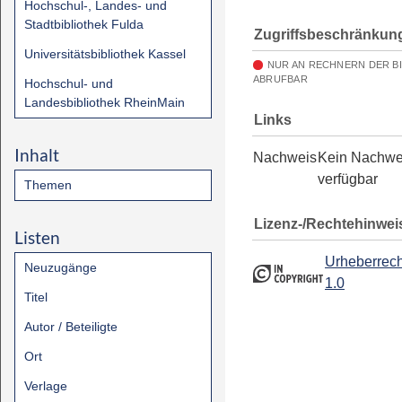
Hochschul-, Landes- und
Stadtbibliothek Fulda
Zugriffsbeschränkun
Universitätsbibliothek Kassel
NUR AN RECHNERN DER B
ABRUFBAR
Hochschul- und
Landesbibliothek RheinMain
Links
Inhalt
Nachweis
Kein Nachwe
verfügbar
Themen
Lizenz-/Rechtehinwei
Listen
Urheberrech
Neuzugänge
1.0
Titel
Autor / Beteiligte
Ort
Verlage