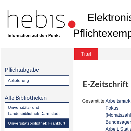
Elektron
Pflichtexem
Information auf den Punkt
Titel
Pflichtabgabe
Ablieferung
E-Zeitschrift
Alle Bibliotheken
Gesamttitel
Arbeitsmark
Universitäts- und
Fokus
Landesbibliothek Darmstadt
(Monatszahl
Bundesagent
Universitätsbibliothek Frankfurt
Arbeit, Statis