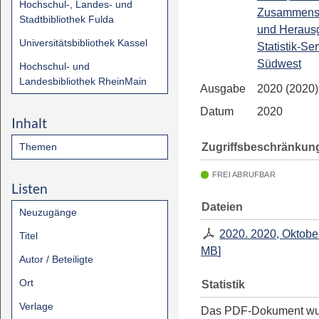
Hochschul-, Landes- und
Zusammenst
Stadtbibliothek Fulda
und Heraus
Universitätsbibliothek Kassel
Statistik-Se
Südwest
Hochschul- und
Landesbibliothek RheinMain
Ausgabe
2020 (2020)
Datum
2020
Inhalt
Zugriffsbeschränkun
Themen
FREI ABRUFBAR
Listen
Dateien
Neuzugänge
2020. 2020, Oktobe
Titel
MB
]
Autor / Beteiligte
Ort
Statistik
Verlage
Das PDF-Dokument w