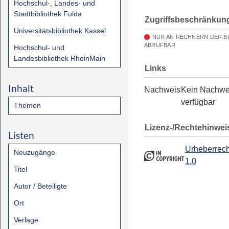
Hochschul-, Landes- und
Stadtbibliothek Fulda
Zugriffsbeschränkun
Universitätsbibliothek Kassel
NUR AN RECHNERN DER B
ABRUFBAR
Hochschul- und
Landesbibliothek RheinMain
Links
Inhalt
Nachweis
Kein Nachwe
verfügbar
Themen
Lizenz-/Rechtehinwei
Listen
Urheberrech
Neuzugänge
1.0
Titel
Autor / Beteiligte
Ort
Verlage