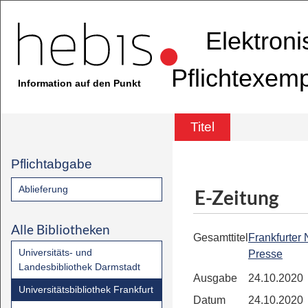
Elektron
Pflichtexem
Information auf den Punkt
Titel
Pflichtabgabe
Ablieferung
E-Zeitung
Alle Bibliotheken
Gesamttitel
Frankfurter
Universitäts- und
Presse
Landesbibliothek Darmstadt
Ausgabe
24.10.2020
Universitätsbibliothek Frankfurt
Datum
24.10.2020