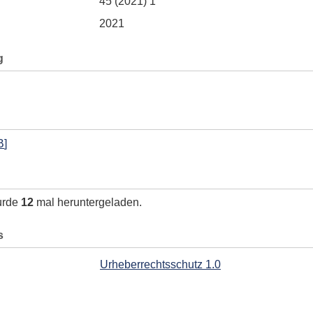
45 (2021) 1
2021
g
B
]
urde
12
mal heruntergeladen.
s
Urheberrechtsschutz 1.0