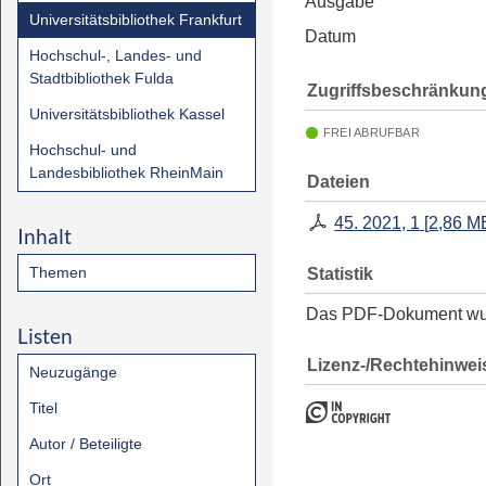
Ausgabe
Universitätsbibliothek Frankfurt
Datum
Hochschul-, Landes- und
Stadtbibliothek Fulda
Zugriffsbeschränkun
Universitätsbibliothek Kassel
FREI ABRUFBAR
Hochschul- und
Landesbibliothek RheinMain
Dateien
45. 2021, 1
[
2,86 M
Inhalt
Themen
Statistik
Das PDF-Dokument w
Listen
Lizenz-/Rechtehinwei
Neuzugänge
Titel
Autor / Beteiligte
Ort