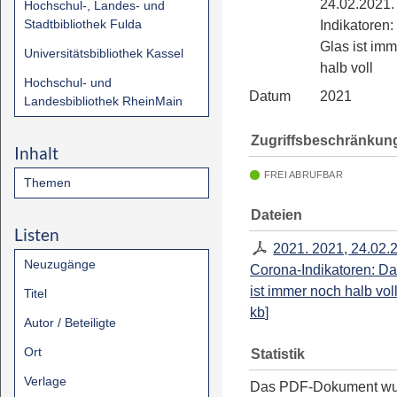
24.02.2021.
Hochschul-, Landes- und
Stadtbibliothek Fulda
Indikatoren:
Glas ist im
Universitätsbibliothek Kassel
halb voll
Hochschul- und
Datum
2021
Landesbibliothek RheinMain
Zugriffsbeschränkun
Inhalt
FREI ABRUFBAR
Themen
Dateien
Listen
2021. 2021, 24.02.
Neuzugänge
Corona-Indikatoren: Da
ist immer noch halb vol
Titel
kb
]
Autor / Beteiligte
Ort
Statistik
Verlage
Das PDF-Dokument w