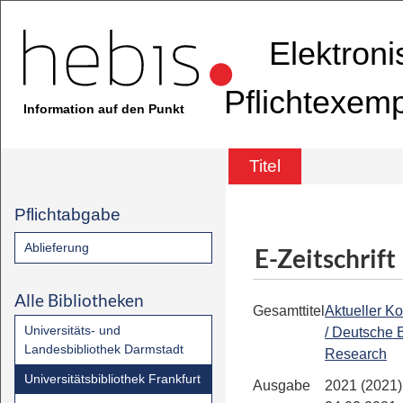
Elektron
Pflichtexem
Information auf den Punkt
Titel
Pflichtabgabe
Ablieferung
E-Zeitschrift
Alle Bibliotheken
Gesamttitel
Aktueller K
Universitäts- und
/ Deutsche 
Landesbibliothek Darmstadt
Research
Universitätsbibliothek Frankfurt
Ausgabe
2021 (2021)