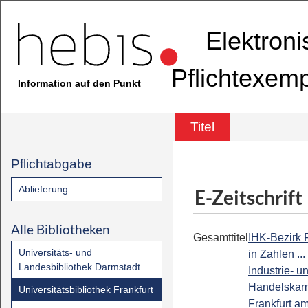
Elektron
Pflichtexem
Information auf den Punkt
Titel
Pflichtabgabe
Ablieferung
E-Zeitschrift
Alle Bibliotheken
Gesamttitel
IHK-Bezirk F
Universitäts- und
in Zahlen ...
Landesbibliothek Darmstadt
Industrie- u
Handelska
Universitätsbibliothek Frankfurt
Frankfurt a