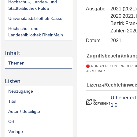
Hochschul-, Landes- und
Stadtbibliothek Fulda
Ausgabe
2021 (2021)
2020|2021. 
Universitätsbibliothek Kassel
Bezirk Frank
Hochschul- und
Zahlen 202
Landesbibliothek RheinMain
Datum
2021
Inhalt
Zugriffsbeschränkun
Themen
NUR AN RECHNERN DER B
ABRUFBAR
Listen
Lizenz-/Rechtehinwei
Neuzugänge
Urheberrech
Titel
1.0
Autor / Beteiligte
Ort
Verlage