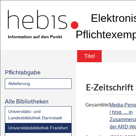
Elektron
Pflichtexem
Information auf den Punkt
Titel
Pflichtabgabe
Ablieferung
E-Zeitschrift
Alle Bibliotheken
Gesamttitel
Media-Persp
Universitäts- und
/ hrsg. ... in
Landesbibliothek Darmstadt
Zusammenar
der ARD-W
Universitätsbibliothek Frankfurt