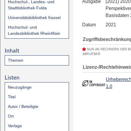
Ausgabe
(2021) 2020
Hochschul-, Landes- und
Stadtbibliothek Fulda
Perspektive
Basisdaten
Universitätsbibliothek Kassel
Datum
2021
Hochschul- und
Landesbibliothek RheinMain
Zugriffsbeschränkun
Inhalt
NUR AN RECHNERN DER B
ABRUFBAR
Themen
Lizenz-/Rechtehinwei
Listen
Urheberrech
1.0
Neuzugänge
Titel
Autor / Beteiligte
Ort
Verlage