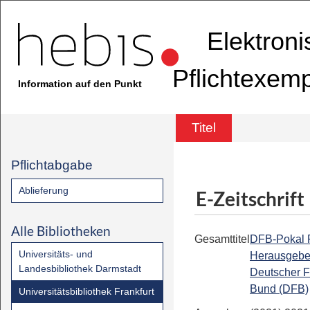
Elektron
Pflichtexem
Information auf den Punkt
Titel
Pflichtabgabe
Ablieferung
E-Zeitschrift
Alle Bibliotheken
Gesamttitel
DFB-Pokal F
Universitäts- und
Herausgebe
Landesbibliothek Darmstadt
Deutscher F
Bund (DFB)
Universitätsbibliothek Frankfurt