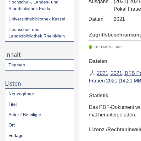
Ausgabe
(2021) 202
Hochschul-, Landes- und
Stadtbibliothek Fulda
Pokal Frau
Universitätsbibliothek Kassel
Datum
2021
Hochschul- und
Zugriffsbeschränkun
Landesbibliothek RheinMain
FREI ABRUFBAR
Inhalt
Dateien
Themen
2021, 2021, DFB P
Frauen 2021
[
14,21 M
Listen
Neuzugänge
Statistik
Titel
Das PDF-Dokument w
Autor / Beteiligte
mal heruntergeladen.
Ort
Lizenz-/Rechtehinwei
Verlage