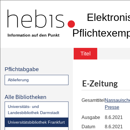
Elektron
Pflichtexem
Information auf den Punkt
Titel
Pflichtabgabe
Ablieferung
E-Zeitung
Alle Bibliotheken
Gesamttitel
Nassauisch
Universitäts- und
Presse
Landesbibliothek Darmstadt
Ausgabe
8.6.2021
Universitätsbibliothek Frankfurt
Datum
8.6.2021