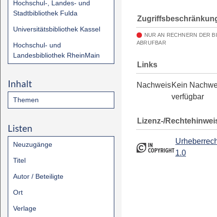
Hochschul-, Landes- und
Stadtbibliothek Fulda
Zugriffsbeschränkun
Universitätsbibliothek Kassel
NUR AN RECHNERN DER B
ABRUFBAR
Hochschul- und
Landesbibliothek RheinMain
Links
Inhalt
Nachweis
Kein Nachwe
verfügbar
Themen
Lizenz-/Rechtehinwei
Listen
Urheberrech
Neuzugänge
1.0
Titel
Autor / Beteiligte
Ort
Verlage