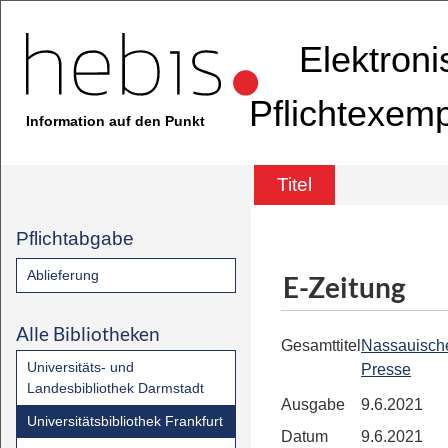
Elektron
Pflichtexem
Information auf den Punkt
Titel
Pflichtabgabe
Ablieferung
E-Zeitung
Alle Bibliotheken
Gesamttitel
Nassauisch
Universitäts- und
Presse
Landesbibliothek Darmstadt
Ausgabe
9.6.2021
Universitätsbibliothek Frankfurt
Datum
9.6.2021