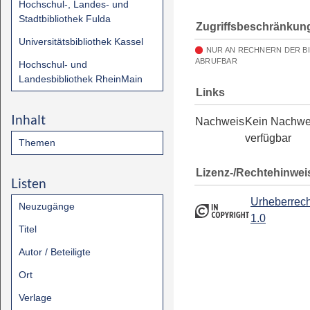
Hochschul-, Landes- und
Stadtbibliothek Fulda
Zugriffsbeschränkun
Universitätsbibliothek Kassel
NUR AN RECHNERN DER B
ABRUFBAR
Hochschul- und
Landesbibliothek RheinMain
Links
Inhalt
Nachweis
Kein Nachwe
verfügbar
Themen
Lizenz-/Rechtehinwei
Listen
Urheberrech
Neuzugänge
1.0
Titel
Autor / Beteiligte
Ort
Verlage