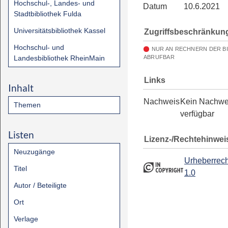
Hochschul-, Landes- und
Datum
10.6.2021
Stadtbibliothek Fulda
Universitätsbibliothek Kassel
Zugriffsbeschränkun
Hochschul- und
NUR AN RECHNERN DER B
Landesbibliothek RheinMain
ABRUFBAR
Links
Inhalt
Nachweis
Kein Nachwe
Themen
verfügbar
Listen
Lizenz-/Rechtehinwei
Neuzugänge
Urheberrech
Titel
1.0
Autor / Beteiligte
Ort
Verlage