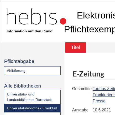
Elektron
Pflichtexem
Information auf den Punkt
Titel
Pflichtabgabe
Ablieferung
E-Zeitung
Alle Bibliotheken
Gesamttitel
Taunus Zeit
Universitäts- und
Frankfurter
Landesbibliothek Darmstadt
Presse
Universitätsbibliothek Frankfurt
Ausgabe
10.6.2021