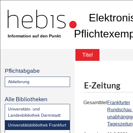
Elektron
Pflichtexem
Information auf den Punkt
Titel
Pflichtabgabe
Ablieferung
E-Zeitung
Alle Bibliotheken
Gesamttitel
Frankfurter
Universitäts- und
Rundschau 
Landesbibliothek Darmstadt
unabhängig
Tageszeitu
Universitätsbibliothek Frankfurt