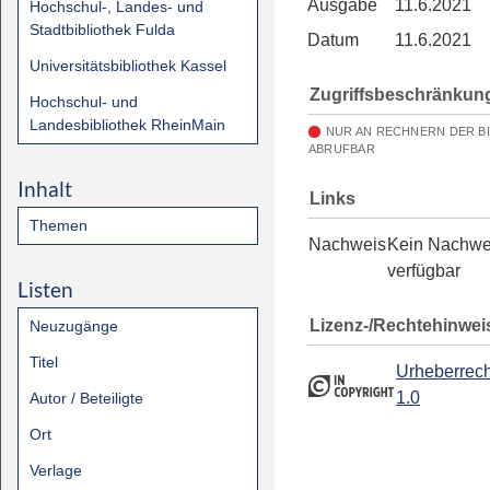
Ausgabe
11.6.2021
Hochschul-, Landes- und
Stadtbibliothek Fulda
Datum
11.6.2021
Universitätsbibliothek Kassel
Zugriffsbeschränkun
Hochschul- und
Landesbibliothek RheinMain
NUR AN RECHNERN DER B
ABRUFBAR
Inhalt
Links
Themen
Nachweis
Kein Nachwe
verfügbar
Listen
Lizenz-/Rechtehinwei
Neuzugänge
Titel
Urheberrech
1.0
Autor / Beteiligte
Ort
Verlage