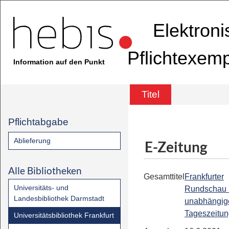
Elektron
Pflichtexem
Information auf den Punkt
Titel
Pflichtabgabe
Ablieferung
E-Zeitung
Alle Bibliotheken
Gesamttitel
Frankfurter
Universitäts- und
Rundschau 
Landesbibliothek Darmstadt
unabhängig
Tageszeitu
Universitätsbibliothek Frankfurt