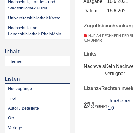
Ausgabe
16.6.2021
Hochschul-, Landes- und
Stadtbibliothek Fulda
Datum
16.6.2021
Universitätsbibliothek Kassel
Zugriffsbeschränkun
Hochschul- und
Landesbibliothek RheinMain
NUR AN RECHNERN DER B
ABRUFBAR
Inhalt
Links
Themen
Nachweis
Kein Nachwe
verfügbar
Listen
Lizenz-/Rechtehinwei
Neuzugänge
Titel
Urheberrech
1.0
Autor / Beteiligte
Ort
Verlage