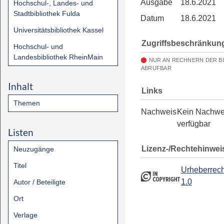
Ausgabe
18.6.2021
Hochschul-, Landes- und
Stadtbibliothek Fulda
Datum
18.6.2021
Universitätsbibliothek Kassel
Zugriffsbeschränkun
Hochschul- und
Landesbibliothek RheinMain
NUR AN RECHNERN DER B
ABRUFBAR
Inhalt
Links
Themen
Nachweis
Kein Nachwe
verfügbar
Listen
Lizenz-/Rechtehinwei
Neuzugänge
Titel
Urheberrech
1.0
Autor / Beteiligte
Ort
Verlage