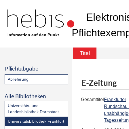
Elektron
Pflichtexem
Information auf den Punkt
Titel
Pflichtabgabe
Ablieferung
E-Zeitung
Alle Bibliotheken
Gesamttitel
Frankfurter
Universitäts- und
Rundschau 
Landesbibliothek Darmstadt
unabhängig
Tageszeitu
Universitätsbibliothek Frankfurt