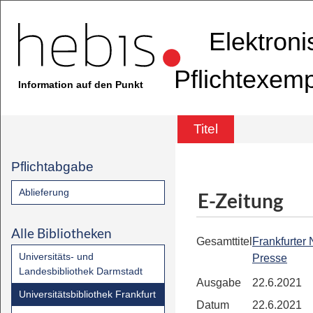
Elektron
Pflichtexem
Information auf den Punkt
Titel
Pflichtabgabe
Ablieferung
E-Zeitung
Alle Bibliotheken
Gesamttitel
Frankfurter
Universitäts- und
Presse
Landesbibliothek Darmstadt
Ausgabe
22.6.2021
Universitätsbibliothek Frankfurt
Datum
22.6.2021