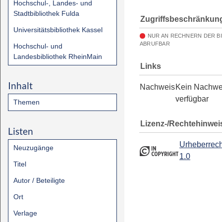
Hochschul-, Landes- und
Stadtbibliothek Fulda
Zugriffsbeschränkun
Universitätsbibliothek Kassel
NUR AN RECHNERN DER B
ABRUFBAR
Hochschul- und
Landesbibliothek RheinMain
Links
Inhalt
Nachweis
Kein Nachwe
verfügbar
Themen
Lizenz-/Rechtehinwei
Listen
Urheberrech
Neuzugänge
1.0
Titel
Autor / Beteiligte
Ort
Verlage