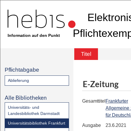
Elektron
Pflichtexem
Information auf den Punkt
Titel
Pflichtabgabe
Ablieferung
E-Zeitung
Alle Bibliotheken
Gesamttitel
Frankfurter
Universitäts- und
Allgemeine 
Landesbibliothek Darmstadt
für Deutsch
Universitätsbibliothek Frankfurt
Ausgabe
23.6.2021