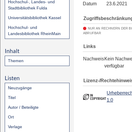
Hochschul-, Landes- und
Datum
23.6.2021
Stadtbibliothek Fulda
Universitätsbibliothek Kassel
Zugriffsbeschränkun
Hochschul- und
NUR AN RECHNERN DER B
Landesbibliothek RheinMain
ABRUFBAR
Links
Inhalt
Nachweis
Kein Nachwe
Themen
verfügbar
Listen
Lizenz-/Rechtehinwei
Neuzugänge
Urheberrech
Titel
1.0
Autor / Beteiligte
Ort
Verlage