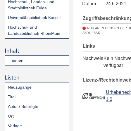
Hochschul-, Landes- und
Datum
24.6.2021
Stadtbibliothek Fulda
Universitätsbibliothek Kassel
Zugriffsbeschränkun
Hochschul- und
NUR AN RECHNERN DER B
Landesbibliothek RheinMain
ABRUFBAR
Links
Inhalt
Nachweis
Kein Nachwe
Themen
verfügbar
Listen
Lizenz-/Rechtehinwei
Neuzugänge
Urheberrech
Titel
1.0
Autor / Beteiligte
Ort
Verlage