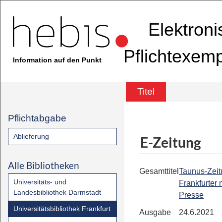
Elektron
Pflichtexem
Information auf den Punkt
Titel
Pflichtabgabe
Ablieferung
E-Zeitung
Alle Bibliotheken
Gesamttitel
Taunus-Zeit
Universitäts- und
Frankfurter
Landesbibliothek Darmstadt
Presse
Universitätsbibliothek Frankfurt
Ausgabe
24.6.2021