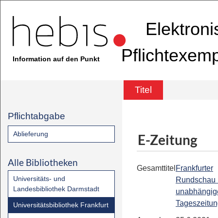
Elektron
Pflichtexem
Information auf den Punkt
Titel
Pflichtabgabe
Ablieferung
E-Zeitung
Alle Bibliotheken
Gesamttitel
Frankfurter
Universitäts- und
Rundschau 
Landesbibliothek Darmstadt
unabhängig
Tageszeitu
Universitätsbibliothek Frankfurt