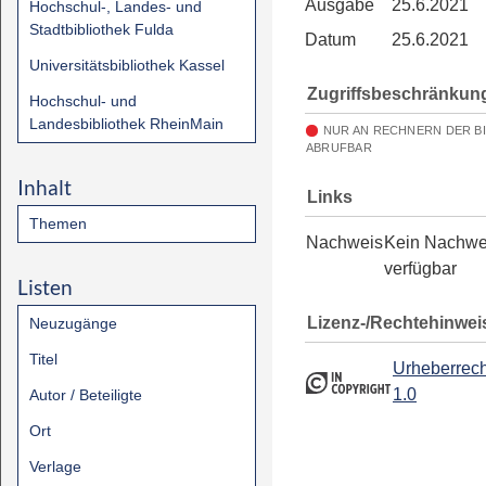
Ausgabe
25.6.2021
Hochschul-, Landes- und
Stadtbibliothek Fulda
Datum
25.6.2021
Universitätsbibliothek Kassel
Zugriffsbeschränkun
Hochschul- und
Landesbibliothek RheinMain
NUR AN RECHNERN DER B
ABRUFBAR
Inhalt
Links
Themen
Nachweis
Kein Nachwe
verfügbar
Listen
Lizenz-/Rechtehinwei
Neuzugänge
Titel
Urheberrech
1.0
Autor / Beteiligte
Ort
Verlage