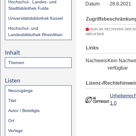
Hochschul-, Landes- und
Datum
28.6.2021
Stadtbibliothek Fulda
Universitätsbibliothek Kassel
Zugriffsbeschränkun
Hochschul- und
NUR AN RECHNERN DER B
Landesbibliothek RheinMain
ABRUFBAR
Links
Inhalt
Nachweis
Kein Nachwe
Themen
verfügbar
Listen
Lizenz-/Rechtehinwei
Neuzugänge
Urheberrech
Titel
1.0
Autor / Beteiligte
Ort
Verlage