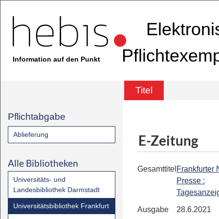
Elektron
Pflichtexem
Information auf den Punkt
Titel
Pflichtabgabe
Ablieferung
E-Zeitung
Alle Bibliotheken
Gesamttitel
Frankfurter
Universitäts- und
Presse :
Landesbibliothek Darmstadt
Tagesanzei
Universitätsbibliothek Frankfurt
Ausgabe
28.6.2021