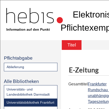
Elektron
Pflichtexem
Information auf den Punkt
Titel
Pflichtabgabe
Ablieferung
E-Zeitung
Alle Bibliotheken
Gesamttitel
Frankfurter
Universitäts- und
Rundschau 
Landesbibliothek Darmstadt
unabhängig
Tageszeitu
Universitätsbibliothek Frankfurt