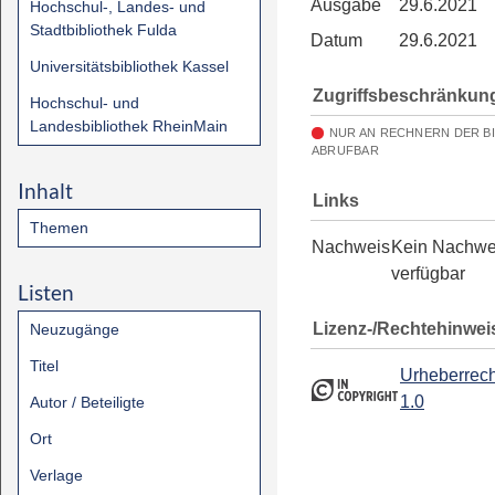
Ausgabe
29.6.2021
Hochschul-, Landes- und
Stadtbibliothek Fulda
Datum
29.6.2021
Universitätsbibliothek Kassel
Zugriffsbeschränkun
Hochschul- und
Landesbibliothek RheinMain
NUR AN RECHNERN DER B
ABRUFBAR
Inhalt
Links
Themen
Nachweis
Kein Nachwe
verfügbar
Listen
Lizenz-/Rechtehinwei
Neuzugänge
Titel
Urheberrech
1.0
Autor / Beteiligte
Ort
Verlage