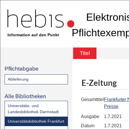
Elektron
Pflichtexem
Information auf den Punkt
Titel
Pflichtabgabe
Ablieferung
E-Zeitung
Alle Bibliotheken
Gesamttitel
Frankfurter
Universitäts- und
Presse
Landesbibliothek Darmstadt
Ausgabe
1.7.2021
Universitätsbibliothek Frankfurt
Datum
1.7.2021