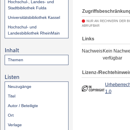
Hochschul-, Landes- und
Stadtbibliothek Fulda
Zugriffsbeschränkun
Universitätsbibliothek Kassel
NUR AN RECHNERN DER B
ABRUFBAR
Hochschul- und
Landesbibliothek RheinMain
Links
Inhalt
Nachweis
Kein Nachwe
verfügbar
Themen
Lizenz-/Rechtehinwei
Listen
Urheberrech
Neuzugänge
1.0
Titel
Autor / Beteiligte
Ort
Verlage