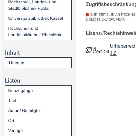
Hochschul-, Landes- und
Zugriffsbeschränkun
Stadtbibliothek Fulda
ZUR ZEIT NUR AN RECHN
Universitätsbibliothek Kassel
BIBLIOTHEK ABRUFBAR
Hochschul- und
Lizenz-/Rechtehinwei
Landesbibliothek RheinMain
Urheberrech
Inhalt
1.0
Themen
Listen
Neuzugänge
Titel
Autor / Beteiligte
Ort
Verlage