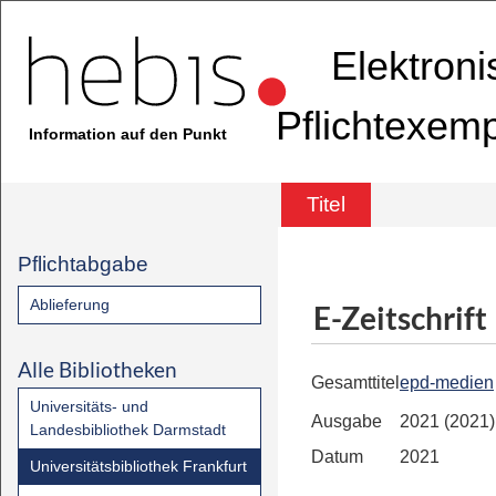
Elektron
Pflichtexem
Information auf den Punkt
Titel
Pflichtabgabe
Ablieferung
E-Zeitschrift
Alle Bibliotheken
Gesamttitel
epd-medien
Universitäts- und
Ausgabe
2021 (2021)
Landesbibliothek Darmstadt
Datum
2021
Universitätsbibliothek Frankfurt