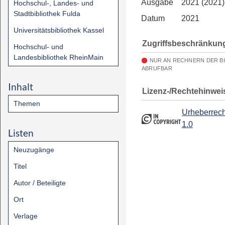
Ausgabe
2021 (2021)
Hochschul-, Landes- und
Stadtbibliothek Fulda
Datum
2021
Universitätsbibliothek Kassel
Zugriffsbeschränkun
Hochschul- und
Landesbibliothek RheinMain
NUR AN RECHNERN DER B
ABRUFBAR
Inhalt
Lizenz-/Rechtehinwei
Themen
Urheberrech
1.0
Listen
Neuzugänge
Titel
Autor / Beteiligte
Ort
Verlage