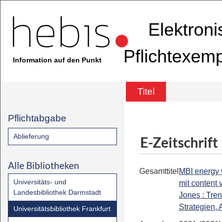
Elektron
Pflichtexem
Information auf den Punkt
Titel
Pflichtabgabe
Ablieferung
E-Zeitschrift
Alle Bibliotheken
Gesamttitel
MBI energy 
Universitäts- und
mit content
Landesbibliothek Darmstadt
Jones : Tren
Strategien,
Universitätsbibliothek Frankfurt