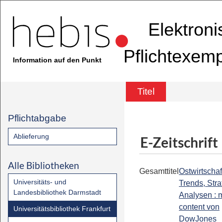
Elektron
Pflichtexem
Information auf den Punkt
Titel
Pflichtabgabe
Ablieferung
E-Zeitschrift
Alle Bibliotheken
Gesamttitel
Ostwirtschaf
Universitäts- und
Trends, Stra
Landesbibliothek Darmstadt
Analysen : m
content von
Universitätsbibliothek Frankfurt
DowJones