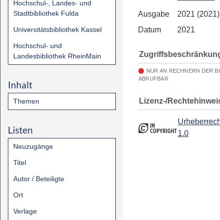
Hochschul-, Landes- und
Stadtbibliothek Fulda
Ausgabe
2021 (2021)
Universitätsbibliothek Kassel
Datum
2021
Hochschul- und
Zugriffsbeschränkun
Landesbibliothek RheinMain
NUR AN RECHNERN DER B
ABRUFBAR
Inhalt
Lizenz-/Rechtehinwei
Themen
Urheberrech
Listen
1.0
Neuzugänge
Titel
Autor / Beteiligte
Ort
Verlage