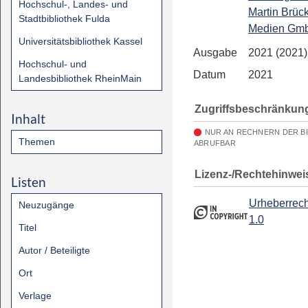
Hochschul-, Landes- und
Martin Brüc
Stadtbibliothek Fulda
Medien Gm
Universitätsbibliothek Kassel
Ausgabe
2021 (2021)
Hochschul- und
Datum
2021
Landesbibliothek RheinMain
Zugriffsbeschränkun
Inhalt
NUR AN RECHNERN DER B
Themen
ABRUFBAR
Lizenz-/Rechtehinwei
Listen
Urheberrech
Neuzugänge
1.0
Titel
Autor / Beteiligte
Ort
Verlage