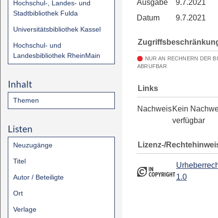
Ausgabe
9.7.2021
Hochschul-, Landes- und
Stadtbibliothek Fulda
Datum
9.7.2021
Universitätsbibliothek Kassel
Zugriffsbeschränkun
Hochschul- und
Landesbibliothek RheinMain
NUR AN RECHNERN DER B
ABRUFBAR
Inhalt
Links
Themen
Nachweis
Kein Nachwe
verfügbar
Listen
Lizenz-/Rechtehinwei
Neuzugänge
Titel
Urheberrech
1.0
Autor / Beteiligte
Ort
Verlage