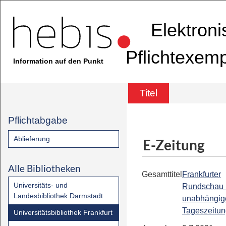
Elektron
Pflichtexem
Information auf den Punkt
Titel
Pflichtabgabe
Ablieferung
E-Zeitung
Alle Bibliotheken
Gesamttitel
Frankfurter
Universitäts- und
Rundschau 
Landesbibliothek Darmstadt
unabhängig
Tageszeitu
Universitätsbibliothek Frankfurt