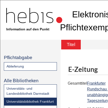
Elektron
Pflichtexem
Information auf den Punkt
Titel
Pflichtabgabe
Ablieferung
E-Zeitung
Alle Bibliotheken
Gesamttitel
Frankfurter
Universitäts- und
Rundschau 
Landesbibliothek Darmstadt
unabhängig
Tageszeitu
Universitätsbibliothek Frankfurt