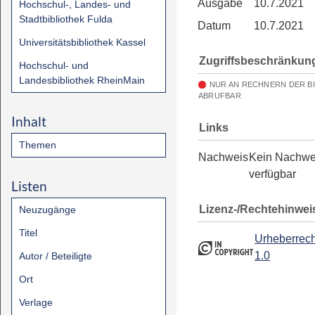
Ausgabe
10.7.2021
Hochschul-, Landes- und
Stadtbibliothek Fulda
Datum
10.7.2021
Universitätsbibliothek Kassel
Zugriffsbeschränkun
Hochschul- und
Landesbibliothek RheinMain
NUR AN RECHNERN DER B
ABRUFBAR
Inhalt
Links
Themen
Nachweis
Kein Nachwe
verfügbar
Listen
Lizenz-/Rechtehinwei
Neuzugänge
Titel
Urheberrech
1.0
Autor / Beteiligte
Ort
Verlage