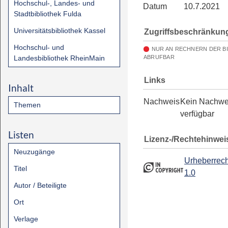
Hochschul-, Landes- und
Datum
10.7.2021
Stadtbibliothek Fulda
Universitätsbibliothek Kassel
Zugriffsbeschränkun
Hochschul- und
NUR AN RECHNERN DER B
Landesbibliothek RheinMain
ABRUFBAR
Links
Inhalt
Nachweis
Kein Nachwe
Themen
verfügbar
Listen
Lizenz-/Rechtehinwei
Neuzugänge
Urheberrech
Titel
1.0
Autor / Beteiligte
Ort
Verlage