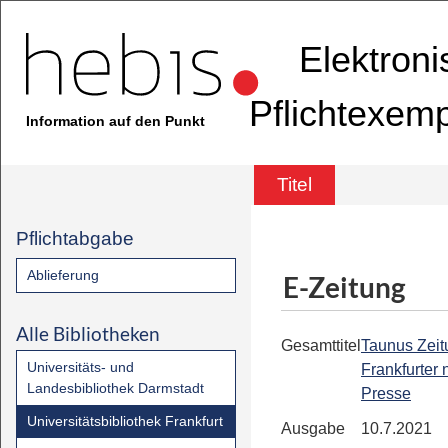
Elektron
Pflichtexem
Information auf den Punkt
Titel
Pflichtabgabe
Ablieferung
E-Zeitung
Alle Bibliotheken
Gesamttitel
Taunus Zeit
Universitäts- und
Frankfurter
Landesbibliothek Darmstadt
Presse
Universitätsbibliothek Frankfurt
Ausgabe
10.7.2021