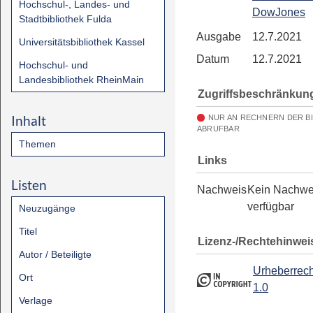
Hochschul-, Landes- und
DowJones
Stadtbibliothek Fulda
Ausgabe
12.7.2021
Universitätsbibliothek Kassel
Datum
12.7.2021
Hochschul- und
Landesbibliothek RheinMain
Zugriffsbeschränkun
Inhalt
NUR AN RECHNERN DER B
ABRUFBAR
Themen
Links
Listen
Nachweis
Kein Nachwe
verfügbar
Neuzugänge
Titel
Lizenz-/Rechtehinwei
Autor / Beteiligte
Urheberrech
Ort
1.0
Verlage