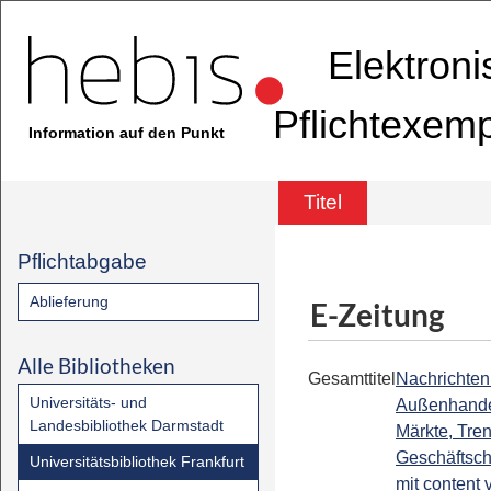
Elektron
Pflichtexem
Information auf den Punkt
Titel
Pflichtabgabe
Ablieferung
E-Zeitung
Alle Bibliotheken
Gesamttitel
Nachrichten 
Universitäts- und
Außenhandel
Landesbibliothek Darmstadt
Märkte, Tre
Geschäftsch
Universitätsbibliothek Frankfurt
mit content 