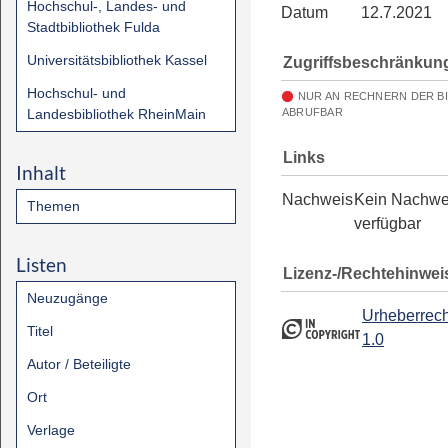
Hochschul-, Landes- und
Datum
12.7.2021
Stadtbibliothek Fulda
Universitätsbibliothek Kassel
Zugriffsbeschränkun
Hochschul- und
NUR AN RECHNERN DER B
Landesbibliothek RheinMain
ABRUFBAR
Links
Inhalt
Nachweis
Kein Nachwe
Themen
verfügbar
Listen
Lizenz-/Rechtehinwei
Neuzugänge
Urheberrech
Titel
1.0
Autor / Beteiligte
Ort
Verlage