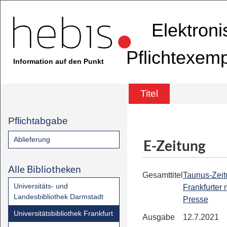
Elektron
Pflichtexem
Information auf den Punkt
Titel
Pflichtabgabe
Ablieferung
E-Zeitung
Alle Bibliotheken
Gesamttitel
Taunus-Zeit
Universitäts- und
Frankfurter
Landesbibliothek Darmstadt
Presse
Universitätsbibliothek Frankfurt
Ausgabe
12.7.2021