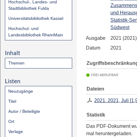
Hochschul-, Landes- und
Zusammenst
Stadtbibliothek Fulda
und Heraus
Universitätsbibliothek Kassel
Statistik-Se
Südwest
Hochschul- und
Landesbibliothek RheinMain
Ausgabe
2021 (2021) 
Datum
2021
Inhalt
Zugriffsbeschränkun
Themen
FREI ABRUFBAR
Listen
Dateien
Neuzugänge
2021. 2021, Juli
[
1,
Titel
Autor / Beteiligte
Statistik
Ort
Das PDF-Dokument w
Verlage
mal heruntergeladen.