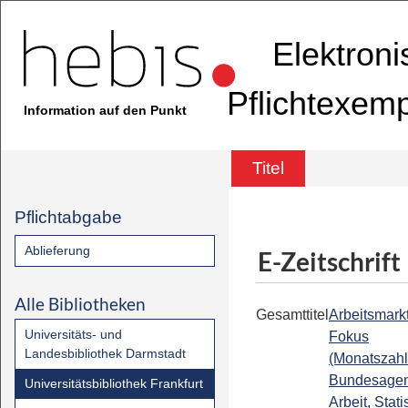
Elektron
Pflichtexem
Information auf den Punkt
Titel
Pflichtabgabe
Ablieferung
E-Zeitschrift
Alle Bibliotheken
Gesamttitel
Arbeitsmark
Universitäts- und
Fokus
Landesbibliothek Darmstadt
(Monatszahl
Bundesagent
Universitätsbibliothek Frankfurt
Arbeit, Statis