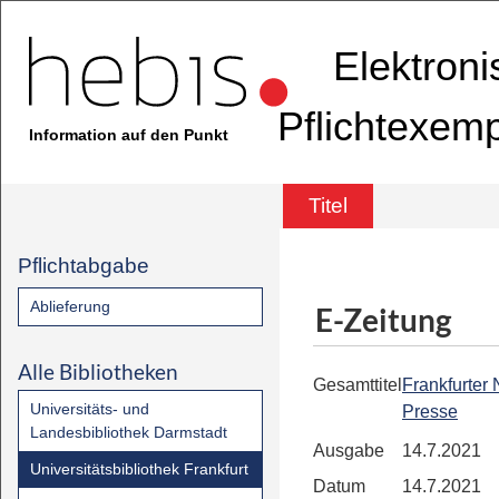
Elektron
Pflichtexem
Information auf den Punkt
Titel
Pflichtabgabe
Ablieferung
E-Zeitung
Alle Bibliotheken
Gesamttitel
Frankfurter
Universitäts- und
Presse
Landesbibliothek Darmstadt
Ausgabe
14.7.2021
Universitätsbibliothek Frankfurt
Datum
14.7.2021