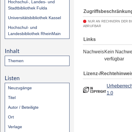
Hochschul-, Landes- und
Stadtbibliothek Fulda
Zugriffsbeschränkun
Universitätsbibliothek Kassel
NUR AN RECHNERN DER B
ABRUFBAR
Hochschul- und
Landesbibliothek RheinMain
Links
Inhalt
Nachweis
Kein Nachwe
verfügbar
Themen
Lizenz-/Rechtehinwei
Listen
Urheberrech
Neuzugänge
1.0
Titel
Autor / Beteiligte
Ort
Verlage