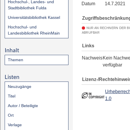
Hochschul-, Landes- und
Datum
14.7.2021
Stadtbibliothek Fulda
Universitätsbibliothek Kassel
Zugriffsbeschränkun
Hochschul- und
NUR AN RECHNERN DER B
Landesbibliothek RheinMain
ABRUFBAR
Links
Inhalt
Nachweis
Kein Nachwe
Themen
verfügbar
Listen
Lizenz-/Rechtehinwei
Neuzugänge
Urheberrech
Titel
1.0
Autor / Beteiligte
Ort
Verlage