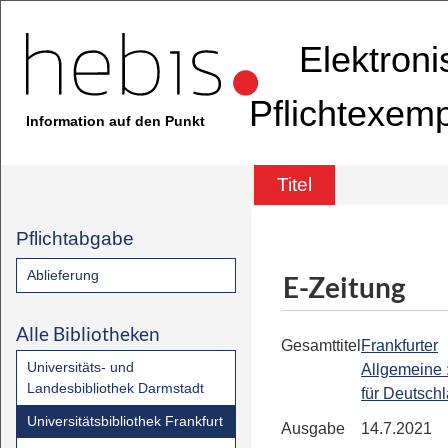
Elektron
Pflichtexem
Information auf den Punkt
Titel
Pflichtabgabe
Ablieferung
E-Zeitung
Alle Bibliotheken
Gesamttitel
Frankfurter
Universitäts- und
Allgemeine 
Landesbibliothek Darmstadt
für Deutsch
Universitätsbibliothek Frankfurt
Ausgabe
14.7.2021