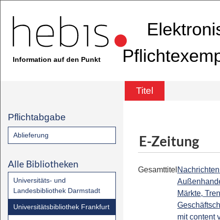
Elektron
Pflichtexem
Information auf den Punkt
Titel
Pflichtabgabe
Ablieferung
E-Zeitung
Alle Bibliotheken
Gesamttitel
Nachrichten 
Universitäts- und
Außenhandel
Landesbibliothek Darmstadt
Märkte, Tre
Geschäftsch
Universitätsbibliothek Frankfurt
mit content 