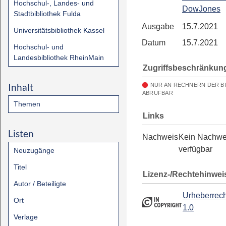
Hochschul-, Landes- und
DowJones
Stadtbibliothek Fulda
Ausgabe
15.7.2021
Universitätsbibliothek Kassel
Datum
15.7.2021
Hochschul- und
Landesbibliothek RheinMain
Zugriffsbeschränkun
Inhalt
NUR AN RECHNERN DER B
ABRUFBAR
Themen
Links
Listen
Nachweis
Kein Nachwe
verfügbar
Neuzugänge
Titel
Lizenz-/Rechtehinwei
Autor / Beteiligte
Urheberrech
Ort
1.0
Verlage