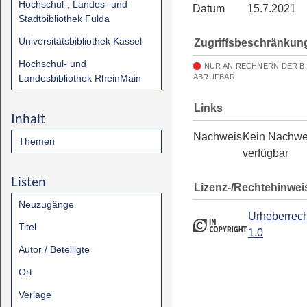
Hochschul-, Landes- und
Datum
15.7.2021
Stadtbibliothek Fulda
Universitätsbibliothek Kassel
Zugriffsbeschränkun
Hochschul- und
NUR AN RECHNERN DER B
Landesbibliothek RheinMain
ABRUFBAR
Links
Inhalt
Nachweis
Kein Nachwe
Themen
verfügbar
Listen
Lizenz-/Rechtehinwei
Neuzugänge
Urheberrech
Titel
1.0
Autor / Beteiligte
Ort
Verlage