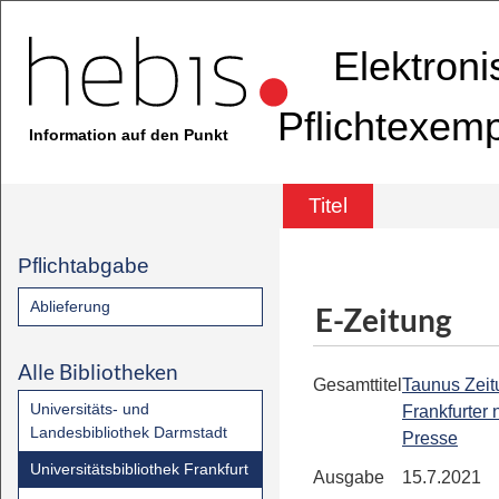
Elektron
Pflichtexem
Information auf den Punkt
Titel
Pflichtabgabe
Ablieferung
E-Zeitung
Alle Bibliotheken
Gesamttitel
Taunus Zeit
Universitäts- und
Frankfurter
Landesbibliothek Darmstadt
Presse
Universitätsbibliothek Frankfurt
Ausgabe
15.7.2021