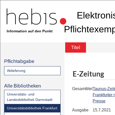
Elektron
Pflichtexem
Information auf den Punkt
Titel
Pflichtabgabe
Ablieferung
E-Zeitung
Alle Bibliotheken
Gesamttitel
Taunus-Zeit
Universitäts- und
Frankfurter
Landesbibliothek Darmstadt
Presse
Universitätsbibliothek Frankfurt
Ausgabe
15.7.2021