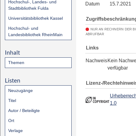
Hochschul-, Landes- und
Datum
15.7.2021
Stadtbibliothek Fulda
Universitätsbibliothek Kassel
Zugriffsbeschränkun
Hochschul- und
NUR AN RECHNERN DER B
Landesbibliothek RheinMain
ABRUFBAR
Links
Inhalt
Nachweis
Kein Nachwe
Themen
verfügbar
Listen
Lizenz-/Rechtehinwei
Neuzugänge
Urheberrech
Titel
1.0
Autor / Beteiligte
Ort
Verlage