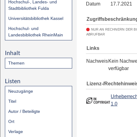
Hochschul-, Landes- und
Datum
17.7.2021
Stadtbibliothek Fulda
Universitätsbibliothek Kassel
Zugriffsbeschränkun
Hochschul- und
NUR AN RECHNERN DER B
Landesbibliothek RheinMain
ABRUFBAR
Links
Inhalt
Nachweis
Kein Nachwe
Themen
verfügbar
Listen
Lizenz-/Rechtehinwei
Neuzugänge
Urheberrech
Titel
1.0
Autor / Beteiligte
Ort
Verlage