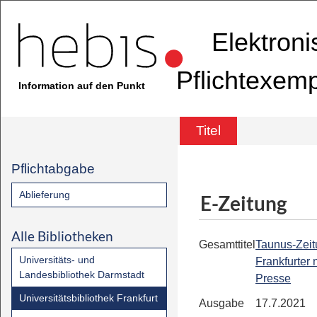
Elektron
Pflichtexem
Information auf den Punkt
Titel
Pflichtabgabe
Ablieferung
E-Zeitung
Alle Bibliotheken
Gesamttitel
Taunus-Zeit
Universitäts- und
Frankfurter
Landesbibliothek Darmstadt
Presse
Universitätsbibliothek Frankfurt
Ausgabe
17.7.2021