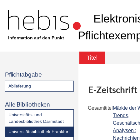
Elektron
Pflichtexem
Information auf den Punkt
Titel
Pflichtabgabe
Ablieferung
E-Zeitschrift
Alle Bibliotheken
Gesamttitel
Märkte der W
Universitäts- und
Trends,
Landesbibliothek Darmstadt
Geschäftsc
Analysen :
Universitätsbibliothek Frankfurt
Nachrichten 