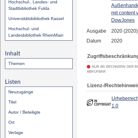
Hochschul-, Landes- und
Außenhandel
Stadtbibliothek Fulda
mit content 
Universitätsbibliothek Kassel
DowJones
Hochschul- und
Ausgabe
2020 (2020)
Landesbibliothek RheinMain
Datum
2020
Inhalt
Zugriffsbeschränkun
Themen
NUR AN RECHNERN DER B
ABRUFBAR
Listen
Lizenz-/Rechtehinwei
Neuzugänge
Urheberrech
Titel
1.0
Autor / Beteiligte
Ort
Verlage