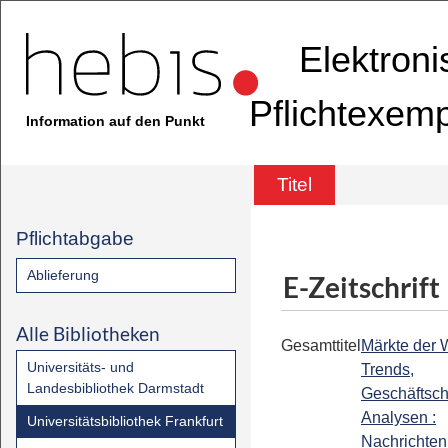
Elektron
Pflichtexem
Information auf den Punkt
Titel
Pflichtabgabe
Ablieferung
E-Zeitschrift
Alle Bibliotheken
Gesamttitel
Märkte der W
Universitäts- und
Trends,
Landesbibliothek Darmstadt
Geschäftsc
Analysen :
Universitätsbibliothek Frankfurt
Nachrichten 