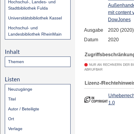
Hochschul-, Landes- und
Außenhandel
Stadtbibliothek Fulda
mit content 
Universitätsbibliothek Kassel
DowJones
Hochschul- und
Ausgabe
2020 (2020)
Landesbibliothek RheinMain
Datum
2020
Inhalt
Zugriffsbeschränkun
Themen
NUR AN RECHNERN DER B
ABRUFBAR
Listen
Lizenz-/Rechtehinwei
Neuzugänge
Urheberrech
Titel
1.0
Autor / Beteiligte
Ort
Verlage