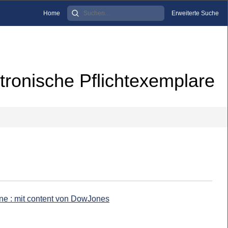
Home
Erweiterte Suche
tronische Pflichtexemplare
ine : mit content von DowJones